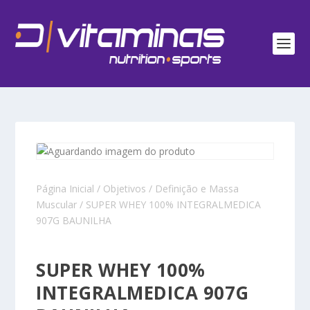
Página Inicial
/
Objetivos
/
Definição e Massa
Muscular
/ SUPER WHEY 100% INTEGRALMEDICA
907G BAUNILHA
SUPER WHEY 100%
INTEGRALMEDICA 907G