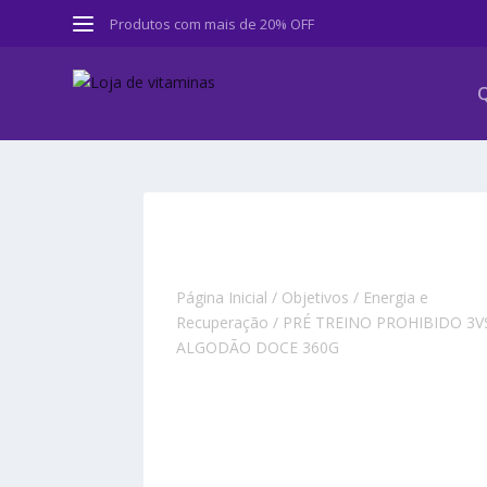
Produtos com mais de 20% OFF
Q
Página Inicial
/
Objetivos
/
Energia e
Recuperação
/ PRÉ TREINO PROHIBIDO 3V
ALGODÃO DOCE 360G