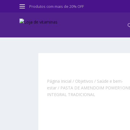
Produtos com mais de 20% OFF
Q
Página Inicial
/
Objetivos
/
Saúde e bem-
estar
/ PASTA DE AMENDOIM POWER1ON
INTEGRAL TRADICIONAL