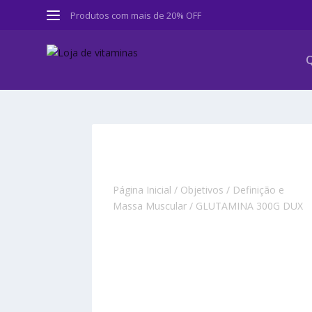
Produtos com mais de 20% OFF
Q
Página Inicial
/
Objetivos
/
Definição e
Massa Muscular
/ GLUTAMINA 300G DUX