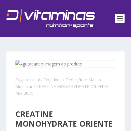
Página Inicial
/
Objetivos
/
Definição e Massa
Muscular
/ CREATINE MONOHYDRATE ORIENTE
MIX 300G
CREATINE
MONOHYDRATE ORIENTE