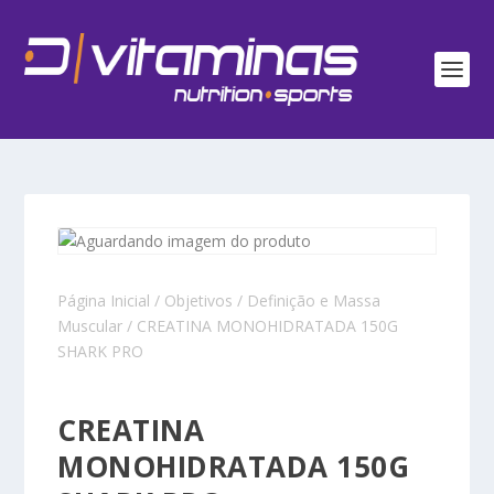
Página Inicial
/
Objetivos
/
Definição e Massa
Muscular
/ CREATINA MONOHIDRATADA 150G
SHARK PRO
CREATINA
MONOHIDRATADA 150G