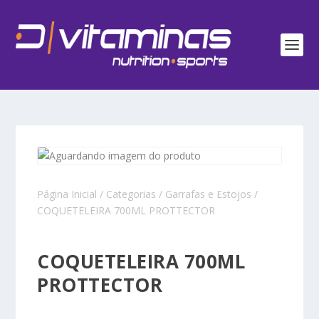
Página Inicial
/
Categorias
/
Garrafas e Estojos
/
COQUETELEIRA 700ML PROTTECTOR
COQUETELEIRA 700ML
PROTTECTOR