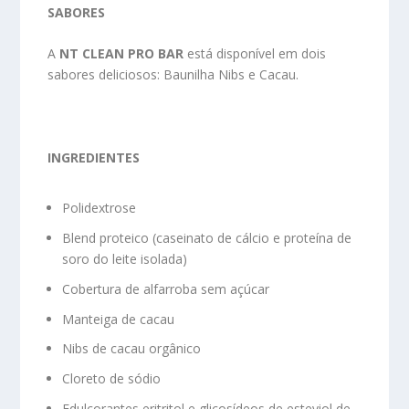
SABORES
A
NT CLEAN PRO BAR
está disponível em dois
sabores deliciosos: Baunilha Nibs e Cacau.
INGREDIENTES
Polidextrose
Blend proteico (caseinato de cálcio e proteína de
soro do leite isolada)
Cobertura de alfarroba sem açúcar
Manteiga de cacau
Nibs de cacau orgânico
Cloreto de sódio
Edulcorantes eritritol e glicosídeos de esteviol de