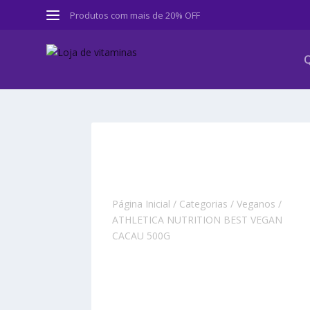
Produtos com mais de 20% OFF
Q
Página Inicial
/
Categorias
/
Veganos
/
ATHLETICA NUTRITION BEST VEGAN
CACAU 500G